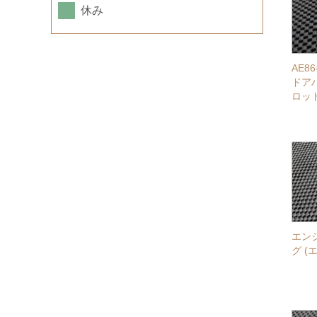
休み
AE
ドア
ロッ
エン
グ (