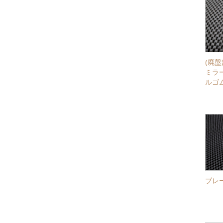
(廃
ミラ
ルゴ
ブレ