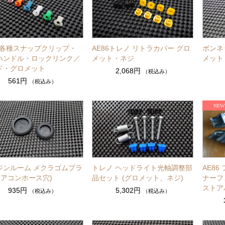
86各種スナップクリップ・
AE86トレノ リトラカバー グロ
ボンネ
ハンドル・ロックリンク／
メット・ネジ
メット
ド・グロメット
2,068円
（税込み）
561円
（税込み）
ジンルーム メクラゴムプラ
トレノ ヘッドライト光軸調整部
AE86
エアコンホース穴)
品セット (グロメット、ネジ)
ナーフ
ストア
935円
5,302円
（税込み）
（税込み）