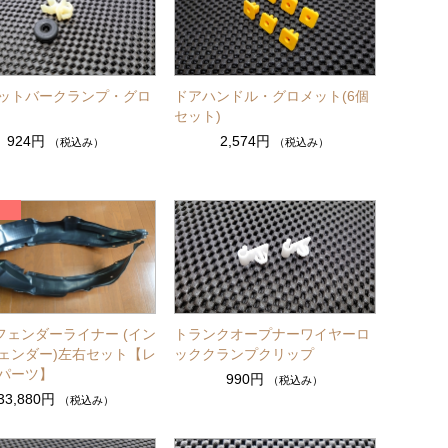
ットバークランプ・グロ
ドアハンドル・グロメット(6個
セット)
924円
2,574円
（税込み）
（税込み）
 フェンダーライナー (イン
トランクオープナーワイヤーロ
ェンダー)左右セット【レ
ッククランプクリップ
パーツ】
990円
（税込み）
33,880円
（税込み）