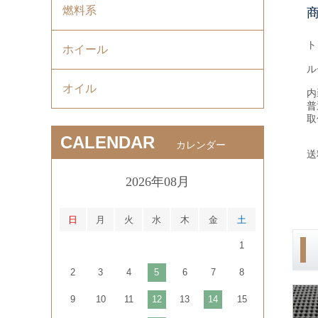
燃料系
ト
ホイール
ル
オイル
内
普
取
CALENDAR
カレンダー
送
2026年08月
日
月
火
水
木
金
土
1
2
3
4
5
6
7
8
9
10
11
12
13
14
15