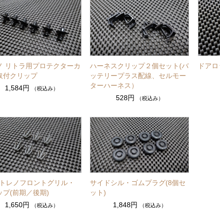
ノ リトラ用プロテクターカ
ハーネスクリップ２個セット(バ
ドアロ
取付クリップ
ッテリープラス配線、セルモー
ターハーネス）
1,584円
（税込み）
528円
（税込み）
86トレノフロントグリル・
サイドシル・ゴムプラグ(8個セ
ップ(前期／後期)
ット)
1,650円
1,848円
（税込み）
（税込み）