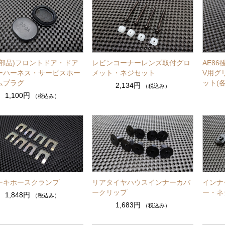
盤部品)フロントドア・ドア
レビンコーナーレンズ取付グロ
AE86
ーハーネス・サービスホー
メット・ネジセット
V用グ
ムプラグ
ット(
2,134円
（税込み）
1,100円
（税込み）
ーキホースクランプ
リアタイヤハウスインナーカバ
インナ
ークリップ
ー・ネ
1,848円
（税込み）
1,683円
（税込み）