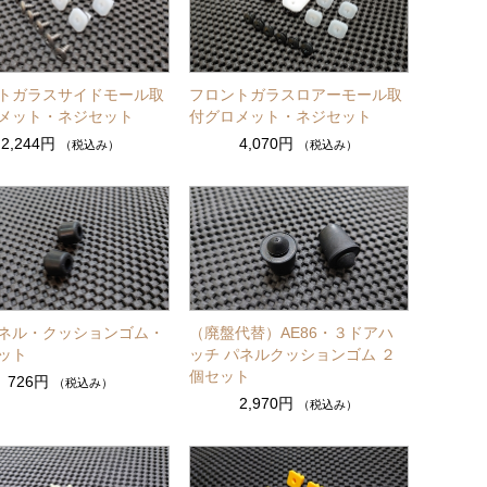
トガラスサイドモール取
フロントガラスロアーモール取
メット・ネジセット
付グロメット・ネジセット
2,244円
4,070円
（税込み）
（税込み）
ネル・クッションゴム・
（廃盤代替）AE86・３ドアハ
ット
ッチ パネルクッションゴム ２
個セット
726円
（税込み）
2,970円
（税込み）