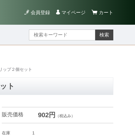
会員登録
マイページ
カート
検索
リップ２個セット
ット
902円
販売価格
（税込み）
在庫
1