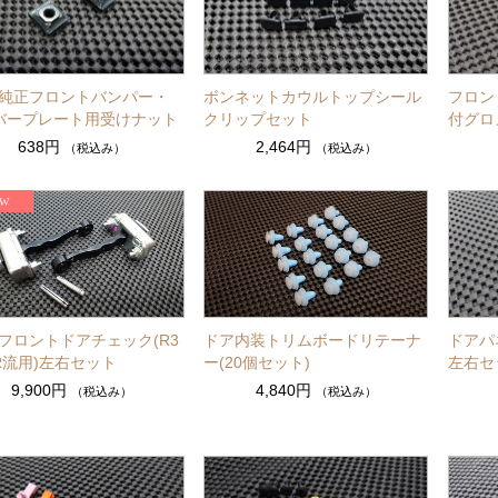
86純正フロントバンパー・
ボンネットカウルトップシール
フロン
バープレート用受けナット
クリップセット
付グロ
638円
2,464円
（税込み）
（税込み）
6フロントドアチェック(R3
ドア内装トリムボードリテーナ
ドアパ
R流用)左右セット
ー(20個セット)
左右セ
9,900円
4,840円
（税込み）
（税込み）