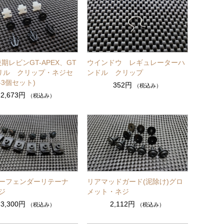
後期レビンGT-APEX、GT
ウインドウ レギュレーターハ
リル クリップ・ネジセ
ンドル クリップ
各3個セット)
352円
（税込み）
2,673円
（税込み）
ーフェンダーリテーナ
リアマッドガード(泥除け)グロ
ジ
メット・ネジ
3,300円
2,112円
（税込み）
（税込み）