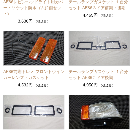
AE86レビンヘッドライト用カバ
テールランプガスケット １台分
ー・ソケット防水ゴム(2個セッ
セット AE86３ドア前期・後期
ト)
4,455円
（税込み）
3,630円
（税込み）
AE86前期トレノ フロントウイン
テールランプガスケット １台分
カーレンズ・ガスケット
セット AE86２ドア後期
4,532円
4,950円
（税込み）
（税込み）