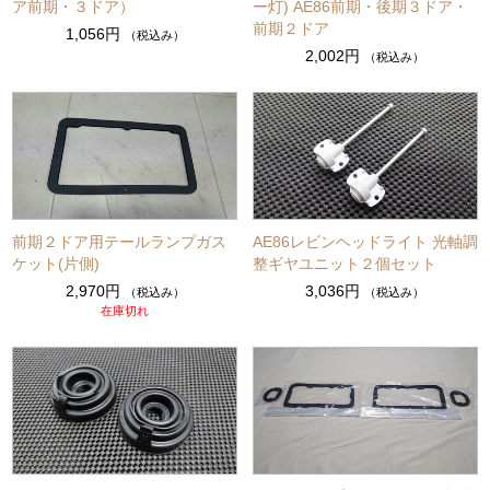
ア前期・３ドア）
ー灯) AE86前期・後期３ドア・
前期２ドア
1,056円
（税込み）
2,002円
（税込み）
前期２ドア用テールランプガス
AE86レビンヘッドライト 光軸調
ケット(片側)
整ギヤユニット２個セット
2,970円
3,036円
（税込み）
（税込み）
在庫切れ