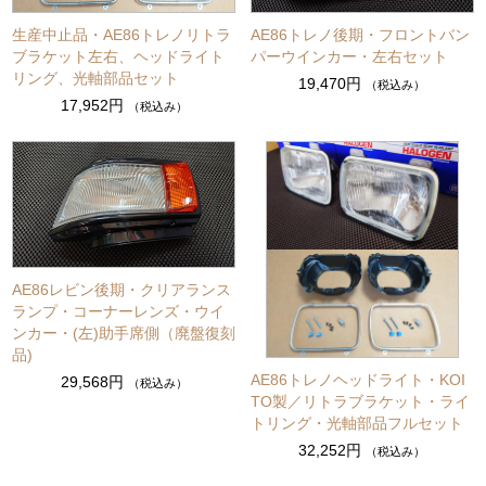
生産中止品・AE86トレノリトラ
AE86トレノ後期・フロントバン
ブラケット左右、ヘッドライト
パーウインカー・左右セット
リング、光軸部品セット
19,470円
（税込み）
17,952円
（税込み）
AE86レビン後期・クリアランス
ランプ・コーナーレンズ・ウイ
ンカー・(左)助手席側（廃盤復刻
品)
AE86トレノヘッドライト・KOI
29,568円
（税込み）
TO製／リトラブラケット・ライ
トリング・光軸部品フルセット
32,252円
（税込み）