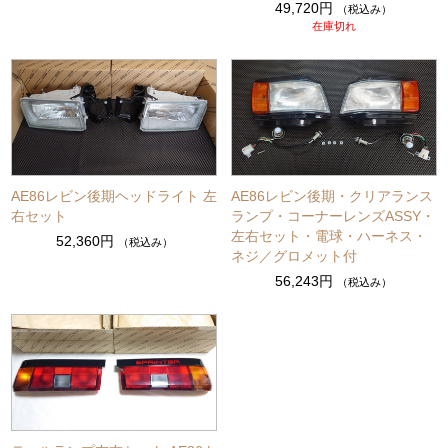
49,720円
（税込み）
在庫切れ
AE86レビン後期ヘッドライト 左
AE86レビン後期・クリアランス
右セット
ランプ・コーナーレンズASSY・
左右セット・電球・ハーネス・
52,360円
（税込み）
ネジ／グロメット付
56,243円
（税込み）