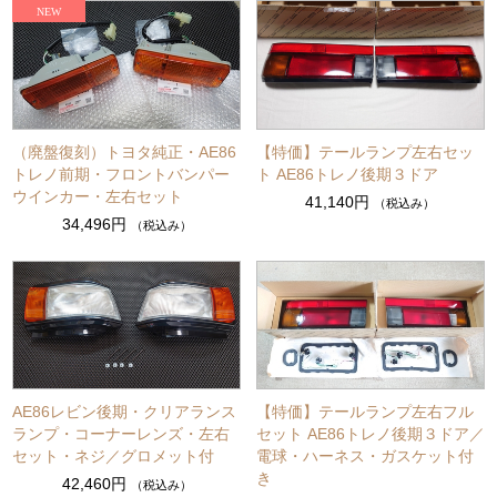
（廃盤復刻）トヨタ純正・AE86
【特価】テールランプ左右セッ
トレノ前期・フロントバンパー
ト AE86トレノ後期３ドア
ウインカー・左右セット
41,140円
（税込み）
34,496円
（税込み）
AE86レビン後期・クリアランス
【特価】テールランプ左右フル
ランプ・コーナーレンズ・左右
セット AE86トレノ後期３ドア／
セット・ネジ／グロメット付
電球・ハーネス・ガスケット付
き
42,460円
（税込み）