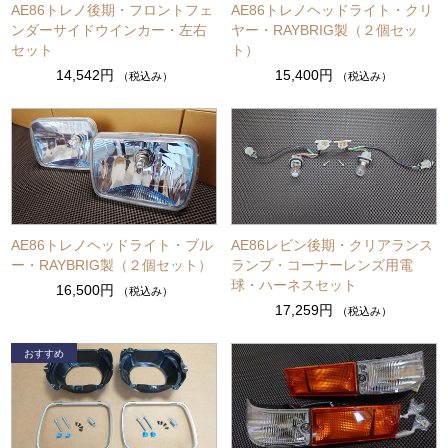
AE86トレノ後期・フロントフェ
AE86トレノヘッドライト・クリ
ンダーサイドウインカー・左右
ヤー・RAYBRIG製（２個セッ
セット
ト）
14,542円
15,400円
（税込み）
（税込み）
AE86トレノヘッドライト・ブル
AE86レビン後期・クリアランス
ー・RAYBRIG製（２個セット）
ランプ・コーナーレンズ用電
球・ハーネスセット
16,500円
（税込み）
17,259円
（税込み）