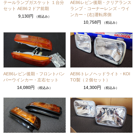
テールランプガスケット １台分
AE86レビン後期・クリアランス
セット AE86２ドア前期
ランプ・コーナーレンズ・ウイ
ンカー・(右)運転席側
9,130円
（税込み）
10,758円
（税込み）
AE86レビン後期・フロントバン
AE86トレノヘッドライト・KOI
パーウインカー・左右セット
TO製（２個セット）
14,080円
14,300円
（税込み）
（税込み）