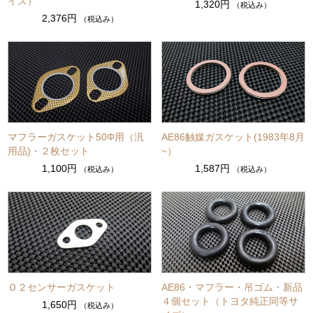
イズ）
1,320円
（税込み）
2,376円
（税込み）
マフラーガスケット50Φ用（汎
AE86触媒ガスケット(1983年8月
用品)・２枚セット
~）
1,100円
1,587円
（税込み）
（税込み）
Ｏ２センサーガスケット
AE86・マフラー・吊ゴム・新品
４個セット（トヨタ純正同等サ
1,650円
（税込み）