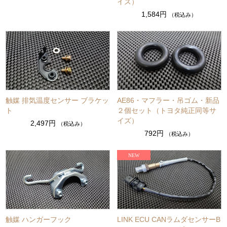
イズ）
1,584円
（税込み）
触媒 排気温度センサー ブラケッ
AE86・マフラー・吊ゴム・新品
ト
２個セット（トヨタ純正同等サ
イズ）
2,497円
（税込み）
792円
（税込み）
触媒 ハンガーフック
LINK ECU CANラムダセンサーB