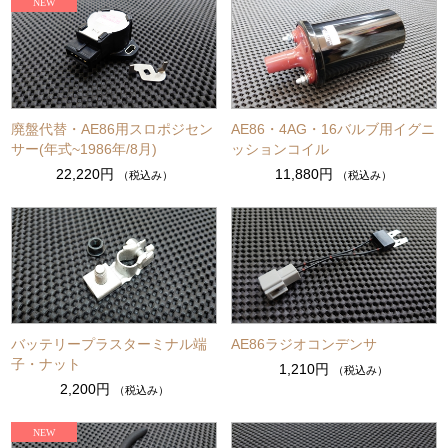
廃盤代替・AE86用スロポジセン
AE86・4AG・16バルブ用イグニ
サー(年式~1986年/8月)
ッションコイル
22,220円
11,880円
（税込み）
（税込み）
バッテリープラスターミナル端
AE86ラジオコンデンサ
子・ナット
1,210円
（税込み）
2,200円
（税込み）