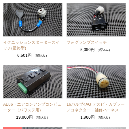
イグニッションスタータースイ
フォグランプスイッチ
ッチ(最終型)
5,390円
（税込み）
6,501円
（税込み）
AE86・エアコンアンプコンピュ
16バルブ4AG デスビ・カプラー
ーター（パワステ用)
／コネクター・補修ハーネス
19,800円
1,980円
（税込み）
（税込み）