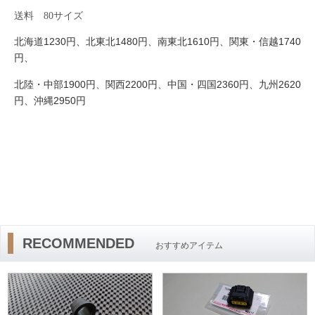
送料
80
サイズ
1230
1480
1610
1740
北海道
円、北東北
円、南東北
円、関東・信越
円、
1900
2200
2360
2620
北陸・中部
円、関西
円、中国・四国
円、九州
2950
円、沖縄
円
RECOMMENDED
おすすめアイテム