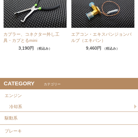
カプラー、コネクター外し工
エアコン・エキスパンジョンバ
具・カプとるmini
ルブ（エキパン）
3,190円
9,460円
（税込み）
（税込み）
CATEGORY
カテゴリー
エンジン
冷却系
駆動系
ブレーキ