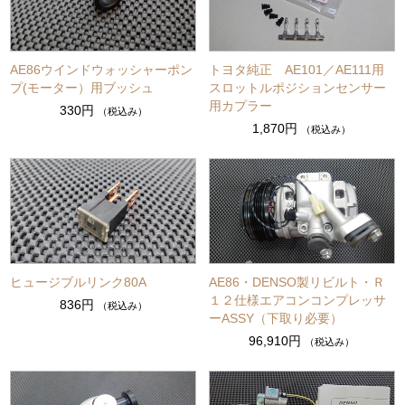
AE86ウインドウォッシャーポン
トヨタ純正 AE101／AE111用
プ(モーター）用ブッシュ
スロットルポジションセンサー
用カプラー
330円
（税込み）
1,870円
（税込み）
ヒュージブルリンク80A
AE86・DENSO製リビルト・Ｒ
１２仕様エアコンコンプレッサ
836円
（税込み）
ーASSY（下取り必要）
96,910円
（税込み）