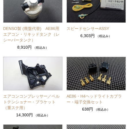
DENSO製 (廃盤代替) AE86用
スピードセンサーASSY
エアコン・リキッドタンク（レ
6,303円
（税込み）
シーバータンク）
8,910円
（税込み）
エアコンコンプレッサー／ベル
AE86・H4ヘッドライトカプラ
トテンショナー・ブラケット
ー・端子交換セット
（重ステ用）
638円
（税込み）
14,300円
（税込み）