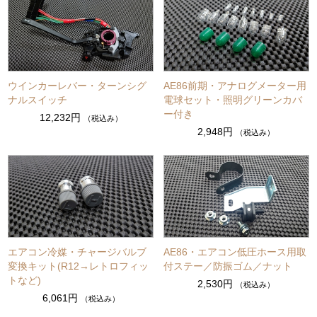
ウインカーレバー・ターンシグ
AE86前期・アナログメーター用
ナルスイッチ
電球セット・照明グリーンカバ
ー付き
12,232円
（税込み）
2,948円
（税込み）
エアコン冷媒・チャージバルブ
AE86・エアコン低圧ホース用取
変換キット(R12→レトロフィッ
付ステー／防振ゴム／ナット
トなど)
2,530円
（税込み）
6,061円
（税込み）