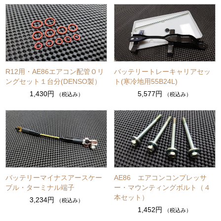
R12用・AE86エアコン配管Ｏリ
バッテリートレーキャリアセッ
ングセット１台分(DENSO製）
ト(寒冷地用55B24L)
1,430円
5,577円
（税込み）
（税込み）
バッテリーマイナスアースケー
AE86 エアコンコンプレッサ
ブル・ターミナル端子
ー・マウンティングボルト（４
本セット）
3,234円
（税込み）
1,452円
（税込み）