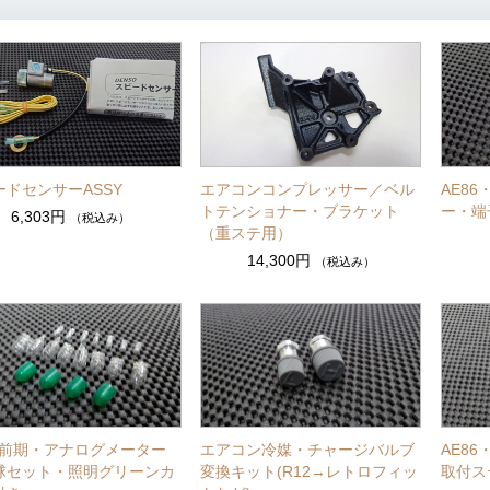
ードセンサーASSY
エアコンコンプレッサー／ベル
AE8
トテンショナー・ブラケット
ー・端
6,303円
（税込み）
（重ステ用）
14,300円
（税込み）
86前期・アナログメーター
エアコン冷媒・チャージバルブ
AE8
球セット・照明グリーンカ
変換キット(R12→レトロフィッ
取付ス