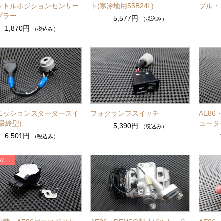
ットルポジションセンサー
ト(寒冷地用55B24L)
ブル・
プラー
5,577円
（税込み）
1,870円
（税込み）
ニッションスタータースイ
フォグランプスイッチ
AE8
最終型)
ュータ
5,390円
（税込み）
6,501円
（税込み）