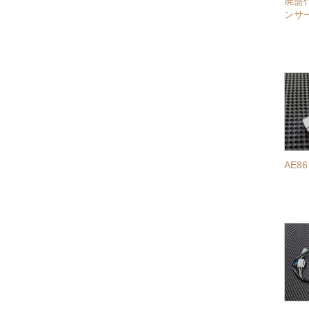
廃盤
ンサー
AE