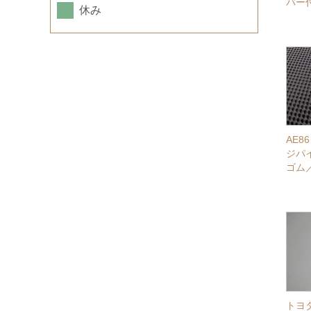
バー
休み
AE
ジパ
ゴム
トヨタ