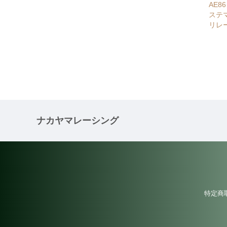
AE
ステ
リレ
ナカヤマレーシング
特定商