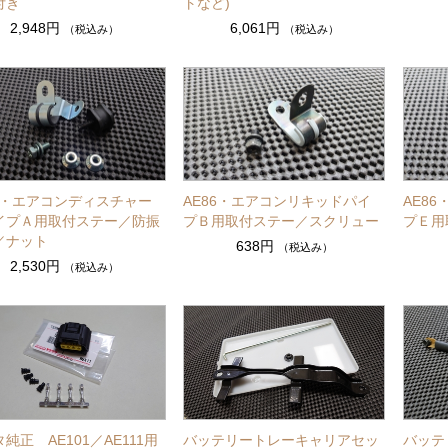
付き
トなど)
2,948円
6,061円
（税込み）
（税込み）
86・エアコンディスチャー
AE86・エアコンリキッドパイ
AE8
イプＡ用取付ステー／防振
プＢ用取付ステー／スクリュー
プＥ用
／ナット
638円
（税込み）
2,530円
（税込み）
純正 AE101／AE111用
バッテリートレーキャリアセッ
バッテ