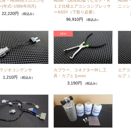
代替・AE86用スロポジセ
AE86・DENSO製リビルト・Ｒ
AE86
(年式~1986年/8月)
１２仕様エアコンコンプレッサ
ニッシ
ーASSY（下取り必要）
22,220円
（税込み）
96,910円
（税込み）
86ラジオコンデンサ
カプラー、コネクター外し工
エアコ
具・カプとるmini
ルブ（
1,210円
（税込み）
3,190円
（税込み）