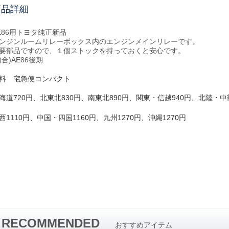
商品詳細
E86用トヨタ純正新品
ンジンルームリレーボックス内のエンジンメインリレーです。
要部品ですので、１個ストックを持っておくと安心です。
適合)AE86後期
料 宅急便コンパクト
720
830
890
940
海道
円、北東北
円、南東北
円、関東・信越
円、北陸・中
1110
1160
1270
1270
西
円、中国・四国
円、九州
円、沖縄
円
RECOMMENDED
おすすめアイテム