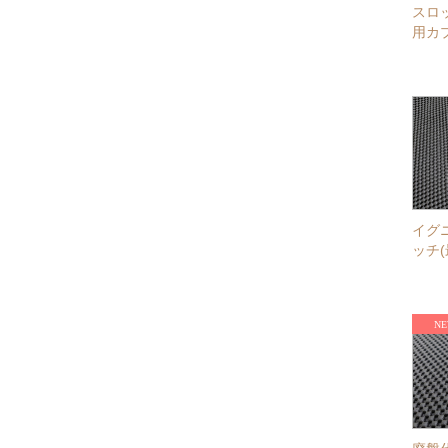
スロ
用カ
イグ
ッチ(