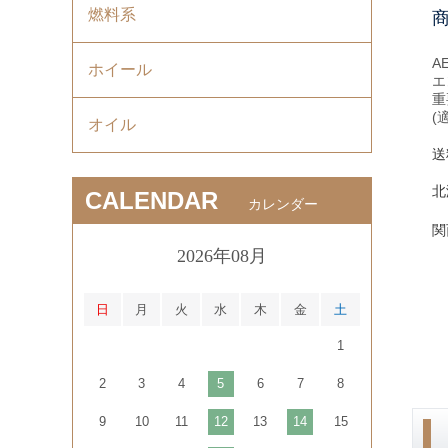
燃料系
A
ホイール
エ
重
(
オイル
送
北
CALENDAR
カレンダー
関
2026年08月
日
月
火
水
木
金
土
1
2
3
4
5
6
7
8
9
10
11
12
13
14
15