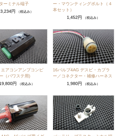
ターミナル端子
ー・マウンティングボルト（４
本セット）
3,234円
（税込み）
1,452円
（税込み）
6・エアコンアンプコンピ
16バルブ4AG デスビ・カプラ
ー（パワステ用)
ー／コネクター・補修ハーネス
19,800円
1,980円
（税込み）
（税込み）