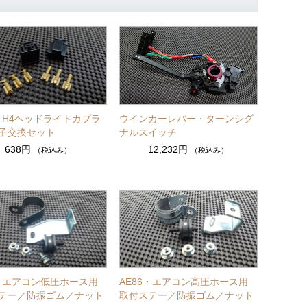
6・H4ヘッドライトカプラ
ウインカーレバー・ターンシグ
子交換セット
ナルスイッチ
638円
12,232円
（税込み）
（税込み）
6・エアコン低圧ホース用
AE86・エアコン高圧ホース用
テー／防振ゴム／ナット
取付ステー／防振ゴム／ナット