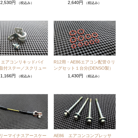
2,530円
2,640円
（税込み）
（税込み）
6・エアコンリキッドパイ
R12用・AE86エアコン配管Ｏリ
取付ステー／スクリュー
ングセット１台分(DENSO製）
1,166円
1,430円
（税込み）
（税込み）
リーマイナスアースケー
AE86 エアコンコンプレッサ