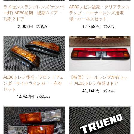
ライセンスランプレンズ(ナンバ
AE86レビン後期・クリアランス
ー灯) AE86前期・後期３ドア・
ランプ・コーナーレンズ用電
前期２ドア
球・ハーネスセット
2,002円
17,259円
（税込み）
（税込み）
AE86トレノ後期・フロントフェ
【特価】テールランプ左右セッ
ンダーサイドウインカー・左右
ト AE86トレノ後期３ドア
セット
41,140円
（税込み）
14,542円
（税込み）