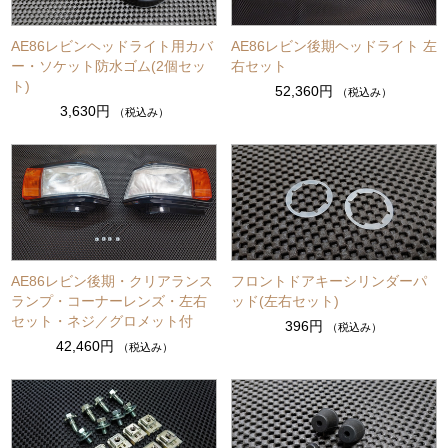
AE86レビンヘッドライト用カバ
AE86レビン後期ヘッドライト 左
ー・ソケット防水ゴム(2個セッ
右セット
ト)
52,360円
（税込み）
3,630円
（税込み）
AE86レビン後期・クリアランス
フロントドアキーシリンダーパ
ランプ・コーナーレンズ・左右
ッド(左右セット)
セット・ネジ／グロメット付
396円
（税込み）
42,460円
（税込み）