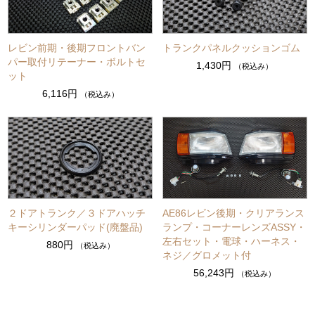
レビン前期・後期フロントバン
トランクパネルクッションゴム
パー取付リテーナー・ボルトセ
1,430円
（税込み）
ット
6,116円
（税込み）
２ドアトランク／３ドアハッチ
AE86レビン後期・クリアランス
キーシリンダーパッド(廃盤品)
ランプ・コーナーレンズASSY・
左右セット・電球・ハーネス・
880円
（税込み）
ネジ／グロメット付
56,243円
（税込み）