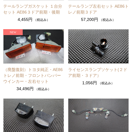
テールランプガスケット １台分
テールランプ左右セット AE86ト
セット AE86３ドア前期・後期
レノ前期３ドア
4,455円
57,200円
（税込み）
（税込み）
（廃盤復刻）トヨタ純正・AE86
ライセンスランプソケット(２ド
トレノ前期・フロントバンパー
ア前期・３ドア）
ウインカー・左右セット
1,056円
（税込み）
34,496円
（税込み）