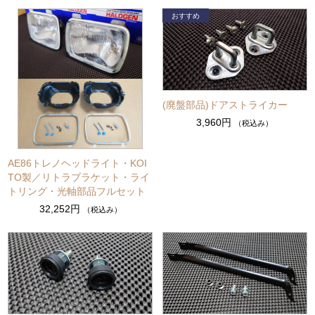
(廃盤部品)ドアストライカー
3,960円
（税込み）
AE86トレノヘッドライト・KOI
TO製／リトラブラケット・ライ
トリング・光軸部品フルセット
32,252円
（税込み）