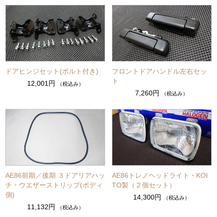
ドアヒンジセット(ボルト付き)
フロントドアハンドル左右セッ
ト
12,001円
（税込み）
7,260円
（税込み）
AE86前期／後期 ３ドアリアハッ
AE86トレノヘッドライト・KOI
チ・ウエザーストリップ(ボディ
TO製（２個セット）
側)
14,300円
（税込み）
11,132円
（税込み）