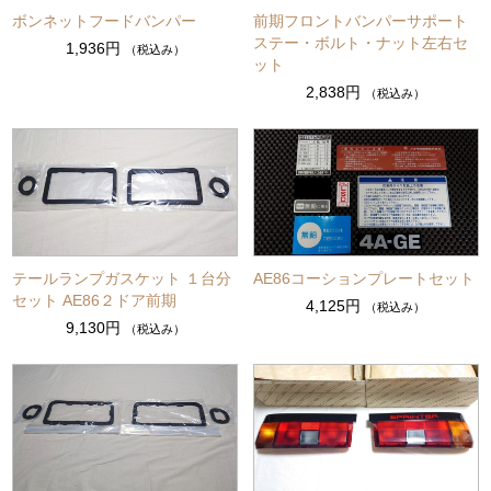
ボンネットフードバンパー
前期フロントバンパーサポート
ステー・ボルト・ナット左右セ
1,936円
（税込み）
ット
2,838円
（税込み）
テールランプガスケット １台分
AE86コーションプレートセット
セット AE86２ドア前期
4,125円
（税込み）
9,130円
（税込み）