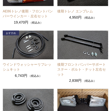
AE86トレノ後期・フロントバン
後期トレノ エンブレム
パーウインカー・左右セット
4,950円
（税込み）
19,470円
（税込み）
ウインドウォッシャーリフレッ
後期フロントバンパーサポート
シュキット
ステー・ボルト・ナット左右セ
ット
6,743円
（税込み）
2,838円
（税込み）