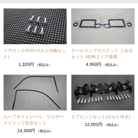
ドアロックASSYボルト(6個セッ
テールランプガスケット １台分
ト)
セット AE86２ドア後期
1,320円
4,950円
（税込み）
（税込み）
ルーフサイドレール・ウエザー
ドアヒンジセット(ボルト付き)
ストリップ左右セット
12,001円
（税込み）
14,300円
（税込み）