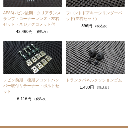
AE86レビン後期・クリアランス
フロントドアキーシリンダーパ
ランプ・コーナーレンズ・左右
ッド(左右セット)
セット・ネジ／グロメット付
396円
（税込み）
42,460円
（税込み）
レビン前期・後期フロントバン
トランクパネルクッションゴム
パー取付リテーナー・ボルトセ
1,430円
（税込み）
ット
6,116円
（税込み）