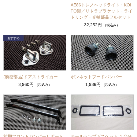
AE86トレノヘッドライト・KOI
TO製／リトラブラケット・ライ
トリング・光軸部品フルセット
32,252円
（税込み）
(廃盤部品)ドアストライカー
ボンネットフードバンパー
3,960円
1,936円
（税込み）
（税込み）
前期フロントバンパーサポート
テールランプガスケット １台分