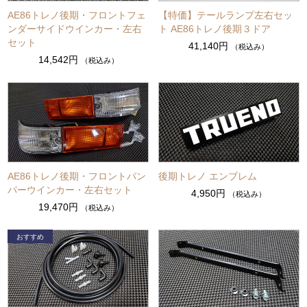
AE86トレノ後期・フロントフェ
【特価】テールランプ左右セッ
ンダーサイドウインカー・左右
ト AE86トレノ後期３ドア
セット
41,140円
（税込み）
14,542円
（税込み）
AE86トレノ後期・フロントバン
後期トレノ エンブレム
パーウインカー・左右セット
4,950円
（税込み）
19,470円
（税込み）