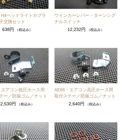
6・H4ヘッドライトカプラ
ウインカーレバー・ターンシグ
子交換セット
ナルスイッチ
638円
12,232円
（税込み）
（税込み）
6・エアコン低圧ホース用
AE86・エアコン高圧ホース用
テー／防振ゴム／ナット
取付ステー／防振ゴム／ナット
2,530円
2,640円
（税込み）
（税込み）