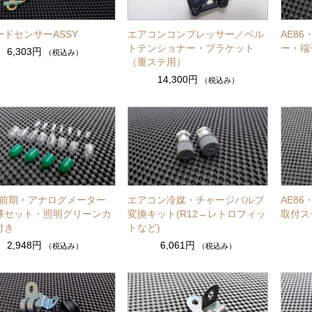
ードセンサーASSY
エアコンコンプレッサー／ベル
AE8
トテンショナー・ブラケット
ー・端
6,303円
（税込み）
（重ステ用）
14,300円
（税込み）
86前期・アナログメーター
エアコン冷媒・チャージバルブ
AE8
球セット・照明グリーンカ
変換キット(R12→レトロフィッ
取付ス
付き
トなど)
2,948円
6,061円
（税込み）
（税込み）