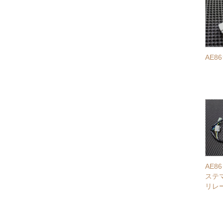
AE
AE
ステ
リレ