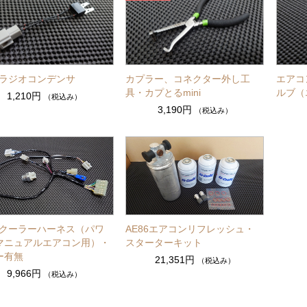
86ラジオコンデンサ
カプラー、コネクター外し工
エアコ
具・カプとるmini
ルブ（
1,210円
（税込み）
3,190円
（税込み）
86クーラーハーネス（パワ
AE86エアコンリフレッシュ・
マニュアルエアコン用）・
スターターキット
ー有無
21,351円
（税込み）
9,966円
（税込み）