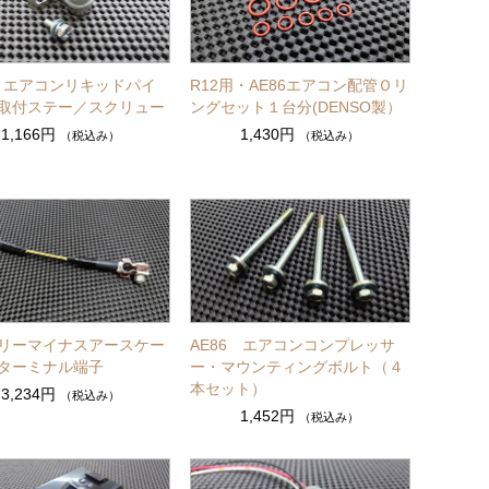
6・エアコンリキッドパイ
R12用・AE86エアコン配管Ｏリ
取付ステー／スクリュー
ングセット１台分(DENSO製）
1,166円
1,430円
（税込み）
（税込み）
リーマイナスアースケー
AE86 エアコンコンプレッサ
ターミナル端子
ー・マウンティングボルト（４
本セット）
3,234円
（税込み）
1,452円
（税込み）