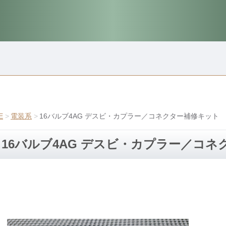
E
電装系
16バルブ4AG デスビ・カプラー／コネクター補修キット
16バルブ4AG デスビ・カプラー／コ