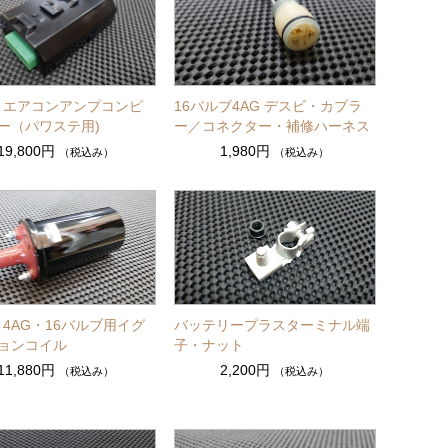
6・エアコンアンプコンピ
16バルブ4AG デスビ・カプラ
ー（パワステ用)
ー／コネクター・補修ハーネス
19,800円
1,980円
（税込み）
（税込み）
・4AG・16バルブ用イグ
バッテリープラスターミナル端
ョンコイル
子・ナット
11,880円
2,200円
（税込み）
（税込み）