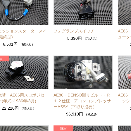
ニッションスタータースイ
フォグランプスイッチ
AE8
最終型)
ュータ
5,390円
（税込み）
6,501円
（税込み）
代替・AE86用スロポジセ
AE86・DENSO製リビルト・Ｒ
AE86
(年式~1986年/8月)
１２仕様エアコンコンプレッサ
ニッシ
ーASSY（下取り必要）
22,220円
（税込み）
96,910円
（税込み）