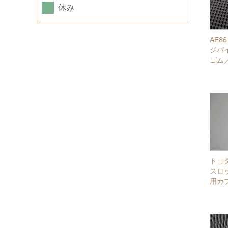
休み
AE
ジパ
ゴム
トヨタ
スロ
用カ