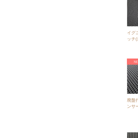
イグ
ッチ(
廃盤
ンサー