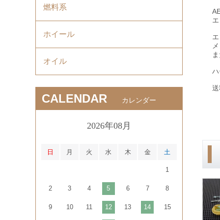
燃料系
A
エ
ホイール
エ
メ
ま
オイル
ハ
送
CALENDAR
カレンダー
2026年08月
日
月
火
水
木
金
土
1
2
3
4
5
6
7
8
9
10
11
12
13
14
15