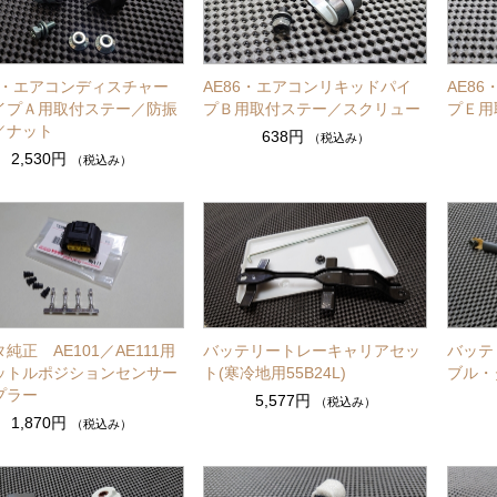
86・エアコンディスチャー
AE86・エアコンリキッドパイ
AE8
イプＡ用取付ステー／防振
プＢ用取付ステー／スクリュー
プＥ用
／ナット
638円
（税込み）
2,530円
（税込み）
純正 AE101／AE111用
バッテリートレーキャリアセッ
バッテ
ットルポジションセンサー
ト(寒冷地用55B24L)
ブル・
プラー
5,577円
（税込み）
1,870円
（税込み）