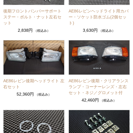
後期フロントバンパーサポート
AE86レビンヘッドライト用カバ
ステー・ボルト・ナット左右セ
ー・ソケット防水ゴム(2個セッ
ット
ト)
2,838円
3,630円
（税込み）
（税込み）
AE86レビン後期ヘッドライト 左
AE86レビン後期・クリアランス
右セット
ランプ・コーナーレンズ・左右
セット・ネジ／グロメット付
52,360円
（税込み）
42,460円
（税込み）