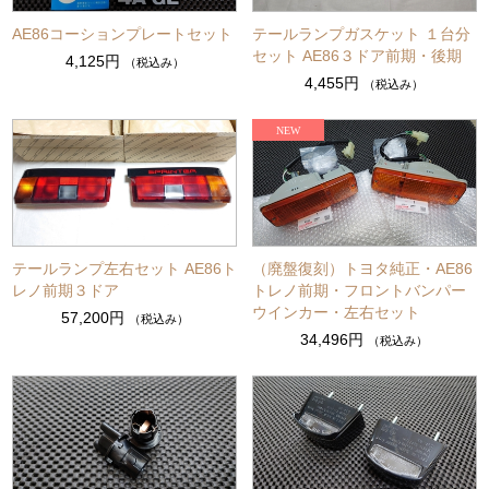
AE86コーションプレートセット
テールランプガスケット １台分
セット AE86３ドア前期・後期
4,125円
（税込み）
4,455円
（税込み）
テールランプ左右セット AE86ト
（廃盤復刻）トヨタ純正・AE86
レノ前期３ドア
トレノ前期・フロントバンパー
ウインカー・左右セット
57,200円
（税込み）
34,496円
（税込み）