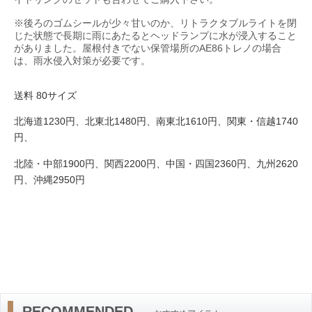
※後ろのゴムシールが少々甘いのか、リトラクタブルライトを閉
じた状態で長期に雨にあたるとヘッドランプに水が浸入すること
がありました。屋根付きでない保管場所のAE86トレノの場合
は、雨水侵入対策が必要です。
送料 80サイズ
1230
1480
1610
1740
北海道
円、北東北
円、南東北
円、関東・信越
円、
1900
2200
2360
2620
北陸・中部
円、関西
円、中国・四国
円、九州
2950
円、沖縄
円
RECOMMENDED