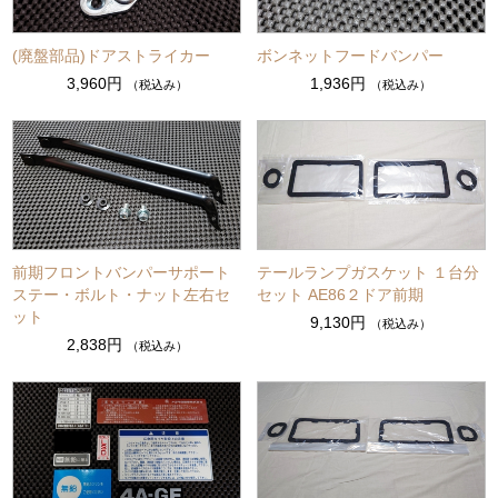
(廃盤部品)ドアストライカー
ボンネットフードバンパー
3,960円
1,936円
（税込み）
（税込み）
前期フロントバンパーサポート
テールランプガスケット １台分
ステー・ボルト・ナット左右セ
セット AE86２ドア前期
ット
9,130円
（税込み）
2,838円
（税込み）