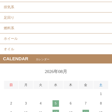
排気系
足回り
燃料系
ホイール
オイル
CALENDAR
カレンダー
2026年08月
日
月
火
水
木
金
土
1
2
3
4
5
6
7
8