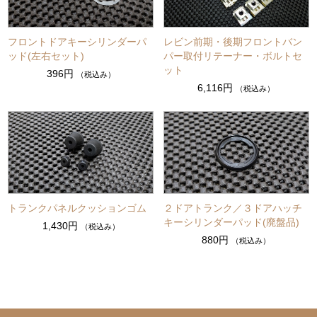
フロントドアキーシリンダーパ
レビン前期・後期フロントバン
ッド(左右セット)
パー取付リテーナー・ボルトセ
ット
396円
（税込み）
6,116円
（税込み）
トランクパネルクッションゴム
２ドアトランク／３ドアハッチ
キーシリンダーパッド(廃盤品)
1,430円
（税込み）
880円
（税込み）