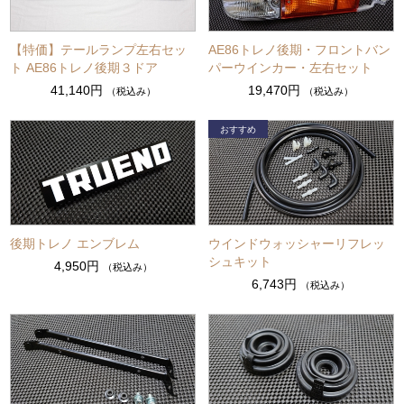
【特価】テールランプ左右セッ
AE86トレノ後期・フロントバン
ト AE86トレノ後期３ドア
パーウインカー・左右セット
41,140円
19,470円
（税込み）
（税込み）
後期トレノ エンブレム
ウインドウォッシャーリフレッ
シュキット
4,950円
（税込み）
6,743円
（税込み）