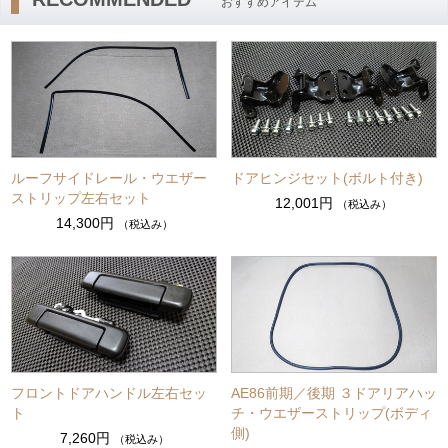
おすすめアイテム
ルーフサイドレール・ウエザー
ドアヒンジセット(ボルト付き)
ストリップ左右セット
12,001円
（税込み）
14,300円
（税込み）
フロントドアハンドル左右セッ
AE86前期／後期 ３ドアリアハッ
ト
チ・ウエザーストリップ(ボディ
側)
7,260円
（税込み）