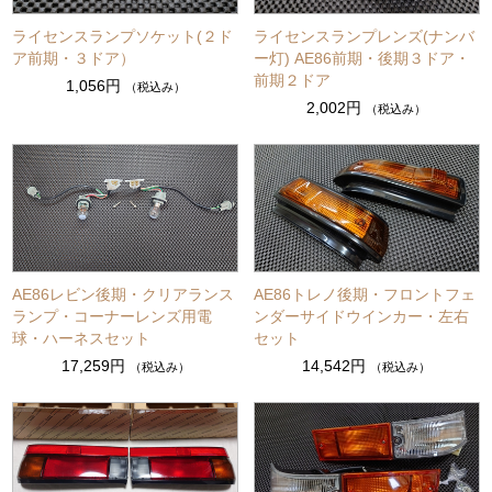
ライセンスランプソケット(２ド
ライセンスランプレンズ(ナンバ
ア前期・３ドア）
ー灯) AE86前期・後期３ドア・
前期２ドア
1,056円
（税込み）
2,002円
（税込み）
AE86レビン後期・クリアランス
AE86トレノ後期・フロントフェ
ランプ・コーナーレンズ用電
ンダーサイドウインカー・左右
球・ハーネスセット
セット
17,259円
14,542円
（税込み）
（税込み）