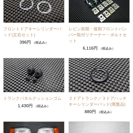
フロントドアキーシリンダーパ
レビン前期・後期フロントバン
ッド(左右セット)
パー取付リテーナー・ボルトセ
ット
396円
（税込み）
6,116円
（税込み）
トランクパネルクッションゴム
２ドアトランク／３ドアハッチ
キーシリンダーパッド(廃盤品)
1,430円
（税込み）
880円
（税込み）