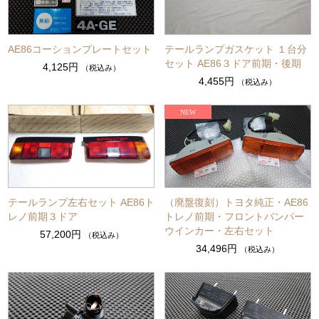
AE86コーションプレートセット
テールランプガスケット １台分
セット AE86３ドア前期・後期
4,125円
（税込み）
4,455円
（税込み）
テールランプ左右セット AE86ト
（廃盤復刻）トヨタ純正・AE86
レノ前期３ドア
トレノ前期・フロントバンパー
ウインカー・左右セット
57,200円
（税込み）
34,496円
（税込み）