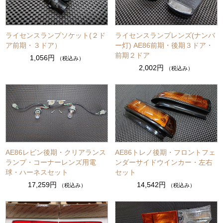
ライセンスランプソケット(２ド
ライセンスランプレンズ(ナンバ
ア前期・３ドア）
ー灯) AE86前期・後期３ドア・
前期２ドア
1,056円
（税込み）
2,002円
（税込み）
AE86レビン後期・クリアランス
AE86トレノ後期・フロントフェ
ランプ・コーナーレンズ用電
ンダーサイドウインカー・左右
球・ハーネスセット
セット
17,259円
14,542円
（税込み）
（税込み）