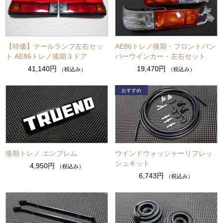
【特価】テールランプ左右セッ
AE86トレノ後期・フロントバン
ト AE86トレノ後期３ドア
パーウインカー・左右セット
41,140円
19,470円
（税込み）
（税込み）
後期トレノ エンブレム
ウインドウォッシャーリフレッ
シュキット
4,950円
（税込み）
6,743円
（税込み）