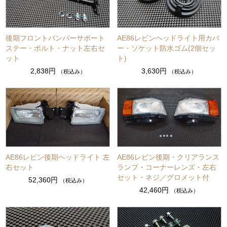
後期フロントバンパーサポート
AE86レビンヘッドライト用カバ
ステー・ボルト・ナット左右セ
ー・ソケット防水ゴム(2個セッ
ット
ト)
2,838円
3,630円
（税込み）
（税込み）
AE86レビン後期ヘッドライト 左
AE86レビン後期・クリアランス
右セット
ランプ・コーナーレンズ・左右
セット・ネジ／グロメット付
52,360円
（税込み）
42,460円
（税込み）