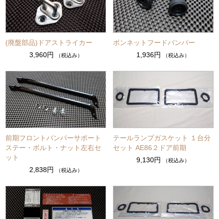
(廃盤部品)ドアストライカー
ボンネットフードバンパー
3,960円
1,936円
（税込み）
（税込み）
前期フロントバンパーサポート
テールランプガスケット １台分
ステー・ボルト・ナット左右セ
セット AE86２ドア前期
ット
9,130円
（税込み）
2,838円
（税込み）