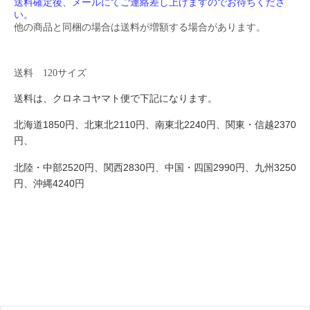
送料確定後、メールにてご連絡差し上げますのでお待ちくださ
い。
他の商品と同梱の場合は送料が増額する場合があります。
送料
120
サイズ
送料は、クロネコヤマト便で下記になります。
1850
2110
2240
2370
北海道
円、北東北
円、南東北
円、関東・信越
円、
2520
2830
2990
3250
北陸・中部
円、関西
円、中国・四国
円、九州
4240
円、沖縄
円