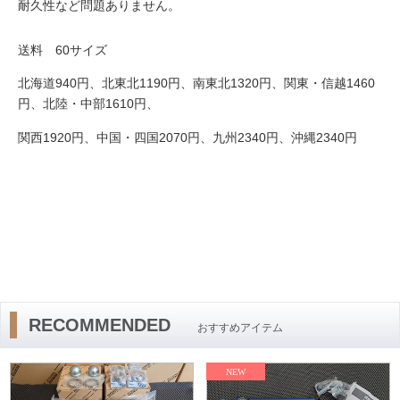
耐久性など問題ありません。
送料 6
0
サイズ
940
1190
1320
1460
北海道
円、北東北
円、南東北
円、関東・信越
1610
円、北陸・中部
円、
1920
2070
2340
2340
関西
円、中国・四国
円、九州
円、沖縄
円
RECOMMENDED
おすすめアイテム