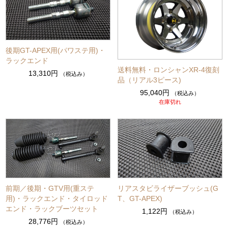
後期GT-APEX用(パワステ用)・
ラックエンド
送料無料・ロンシャンXR-4復刻
13,310円
（税込み）
品（リアル3ピース)
95,040円
（税込み）
在庫切れ
前期／後期・GTV用(重ステ
リアスタビライザーブッシュ(G
用)・ラックエンド・タイロッド
T、GT-APEX)
エンド・ラックブーツセット
1,122円
（税込み）
28,776円
（税込み）