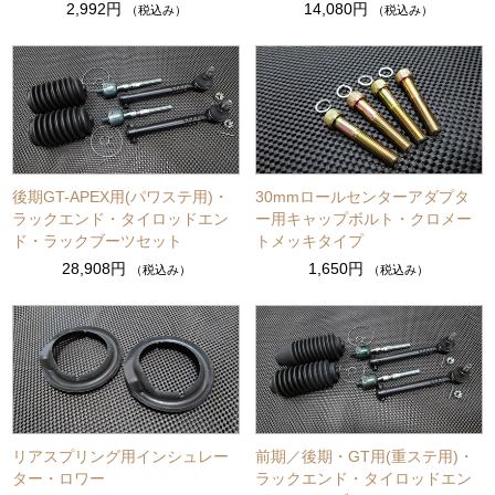
2,992円
14,080円
（税込み）
（税込み）
後期GT-APEX用(パワステ用)・
30mmロールセンターアダプタ
ラックエンド・タイロッドエン
ー用キャップボルト・クロメー
ド・ラックブーツセット
トメッキタイプ
28,908円
1,650円
（税込み）
（税込み）
リアスプリング用インシュレー
前期／後期・GT用(重ステ用)・
ター・ロワー
ラックエンド・タイロッドエン