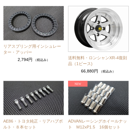
リアスプリング用インシュレー
ター・アッパー
送料無料・ロンシャンXR-4復刻
2,794円
（税込み）
品（1ピース)
66,880円
（税込み）
AE86・トヨタ純正・リアハブボ
ADVANレーシングホイールナッ
ルト・８本セット
ト M12xP1.5 16個セット