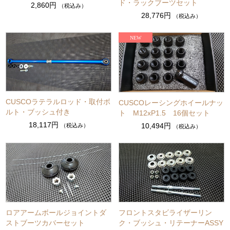
ド・ラックブーツセット
2,860円
（税込み）
28,776円
（税込み）
CUSCOラテラルロッド・取付ボ
CUSCOレーシングホイールナッ
ルト・ブッシュ付き
ト M12xP1.5 16個セット
18,117円
10,494円
（税込み）
（税込み）
ロアアームボールジョイントダ
フロントスタビライザーリン
ストブーツカバーセット
ク・ブッシュ・リテーナーASSY