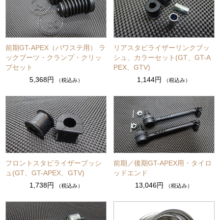
前期GT-APEX（パワステ用） ラ
リアスタビライザーリンクブッ
ックブーツ・クランプ・クリッ
シュ、カラーセット(GT、GT-A
プセット
PEX、GTV)
5,368円
1,144円
（税込み）
（税込み）
フロントスタビライザーブッシ
前期／後期GT-APEX用・タイロ
ュ(GT、GT-APEX、GTV)
ッドエンド
1,738円
13,046円
（税込み）
（税込み）