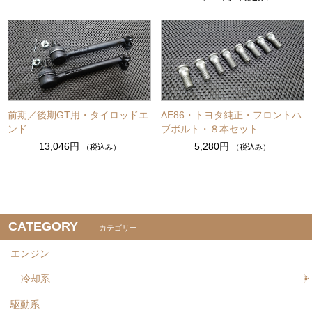
前期／後期GT用・タイロッドエ
AE86・トヨタ純正・フロントハ
ンド
ブボルト・８本セット
13,046円
5,280円
（税込み）
（税込み）
CATEGORY
カテゴリー
エンジン
冷却系
駆動系