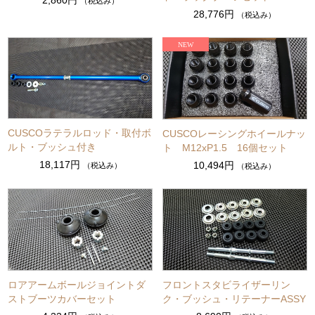
2,860円
（税込み）
28,776円
（税込み）
CUSCOラテラルロッド・取付ボ
CUSCOレーシングホイールナッ
ルト・ブッシュ付き
ト M12xP1.5 16個セット
18,117円
10,494円
（税込み）
（税込み）
ロアアームボールジョイントダ
フロントスタビライザーリン
ストブーツカバーセット
ク・ブッシュ・リテーナーASSY