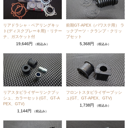
リアドラシャ・ベアリングキッ
前期GT-APEX（パワステ用） ラ
ト(ディスクブレーキ用)・リテー
ックブーツ・クランプ・クリッ
ナ、ガスケット付
プセット
19,646円
5,368円
（税込み）
（税込み）
リアスタビライザーリンクブッ
フロントスタビライザーブッシ
シュ、カラーセット(GT、GT-A
ュ(GT、GT-APEX、GTV)
PEX、GTV)
1,738円
（税込み）
1,144円
（税込み）