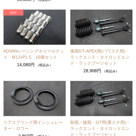
ADVANレーシングホイールナッ
後期GT-APEX用(パワステ用)・
ト M12xP1.5 16個セット
ラックエンド・タイロッドエン
ド・ラックブーツセット
14,080円
（税込み）
28,908円
（税込み）
リアスプリング用インシュレー
前期／後期・GT用(重ステ用)・
ター・ロワー
ラックエンド・タイロッドエン
ド・ラックブーツセット