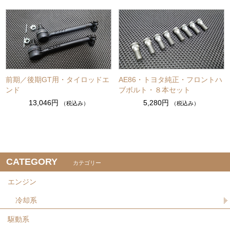
前期／後期GT用・タイロッドエ
AE86・トヨタ純正・フロントハ
ンド
ブボルト・８本セット
13,046円
5,280円
（税込み）
（税込み）
CATEGORY
カテゴリー
エンジン
冷却系
駆動系