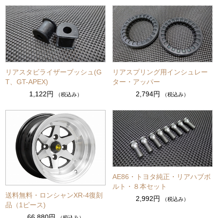
リアスタビライザーブッシュ(G
リアスプリング用インシュレー
T、GT-APEX)
ター・アッパー
1,122円
2,794円
（税込み）
（税込み）
AE86・トヨタ純正・リアハブボ
ルト・８本セット
送料無料・ロンシャンXR-4復刻
2,992円
（税込み）
品（1ピース)
66,880円
（税込み）