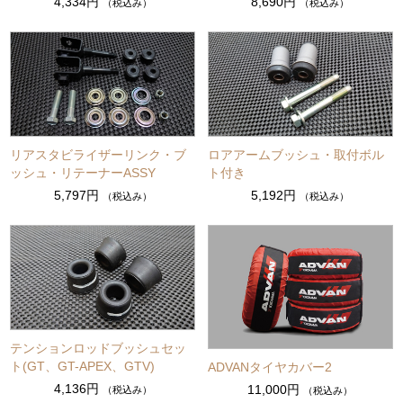
4,334円
8,690円
（税込み）
（税込み）
リアスタビライザーリンク・ブ
ロアアームブッシュ・取付ボル
ッシュ・リテーナーASSY
ト付き
5,797円
5,192円
（税込み）
（税込み）
テンションロッドブッシュセッ
ト(GT、GT-APEX、GTV)
ADVANタイヤカバー2
4,136円
11,000円
（税込み）
（税込み）