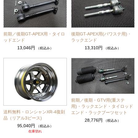
前期／後期GT-APEX用・タイロ
後期GT-APEX用(パワステ用)・
ッドエンド
ラックエンド
13,046円
13,310円
（税込み）
（税込み）
前期／後期・GTV用(重ステ
用)・ラックエンド・タイロッド
送料無料・ロンシャンXR-4復刻
エンド・ラックブーツセット
品（リアル3ピース)
28,776円
（税込み）
95,040円
（税込み）
在庫切れ