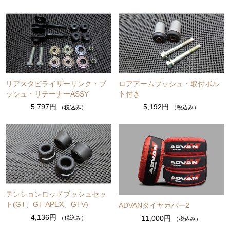
リアスタビライザーリンク・ブ
ロアアームブッシュ・取付ボル
ッシュ・リテーナーASSY
ト付き
5,797円
5,192円
（税込み）
（税込み）
テンションロッドブッシュセッ
ト(GT、GT-APEX、GTV)
ADVANタイヤカバー2
4,136円
11,000円
（税込み）
（税込み）