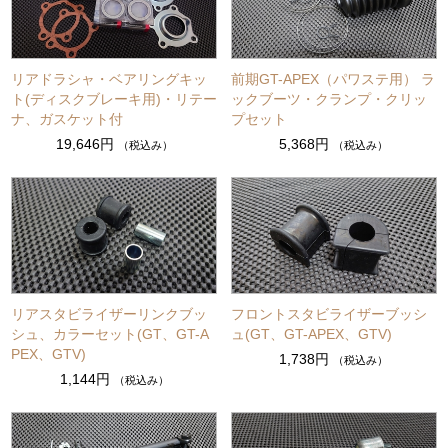
リアドラシャ・ベアリングキッ
前期GT-APEX（パワステ用） ラ
ト(ディスクブレーキ用)・リテー
ックブーツ・クランプ・クリッ
ナ、ガスケット付
プセット
19,646円
5,368円
（税込み）
（税込み）
リアスタビライザーリンクブッ
フロントスタビライザーブッシ
シュ、カラーセット(GT、GT-A
ュ(GT、GT-APEX、GTV)
PEX、GTV)
1,738円
（税込み）
1,144円
（税込み）