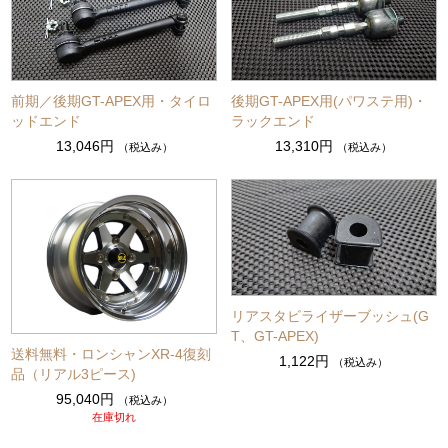
前期／後期GT-APEX用・タイロ
後期GT-APEX用(パワステ用)・
ッドエンド
ラックエンド
13,046円
13,310円
（税込み）
（税込み）
リアスタビライザーブッシュ(G
T、GT-APEX)
送料無料・ロンシャンXR-4復刻
1,122円
（税込み）
品（リアル3ピース)
95,040円
（税込み）
在庫切れ