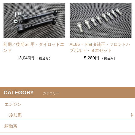
前期／後期GT用・タイロッドエ
AE86・トヨタ純正・フロントハ
ンド
ブボルト・８本セット
13,046円
5,280円
（税込み）
（税込み）
CATEGORY
カテゴリー
エンジン
冷却系
駆動系