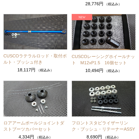
28,776円
（税込み）
CUSCOラテラルロッド・取付ボ
CUSCOレーシングホイールナッ
ルト・ブッシュ付き
ト M12xP1.5 16個セット
18,117円
10,494円
（税込み）
（税込み）
ロアアームボールジョイントダ
フロントスタビライザーリン
ストブーツカバーセット
ク・ブッシュ・リテーナーASSY
4,334円
8,690円
（税込み）
（税込み）