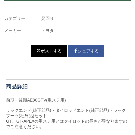
カテゴリー
足回り
メーカー
トヨタ
ポストする
シェアする
商品詳細
前期・後期AE86GTV(重ステ用)
ラックエンド(純正部品)・タイロッドエンド(純正部品)・ラック
ブーツ(社外品)セット
GT、GT-APEXの重ステ用とはタイロッドの長さが異なりますの
でご注意ください。