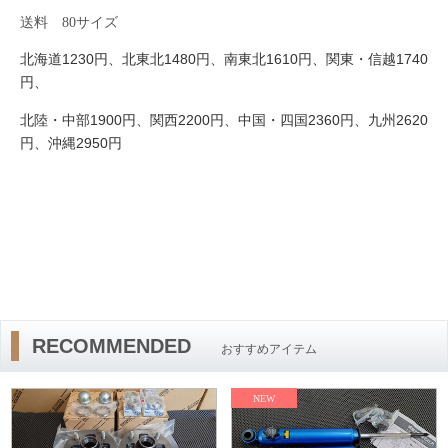
送料
80
サイズ
1230
1480
1610
1740
北海道
円、北東北
円、南東北
円、関東・信越
円、
1900
2200
2360
2620
北陸・中部
円、関西
円、中国・四国
円、九州
2950
円、沖縄
円
RECOMMENDED
おすすめアイテム