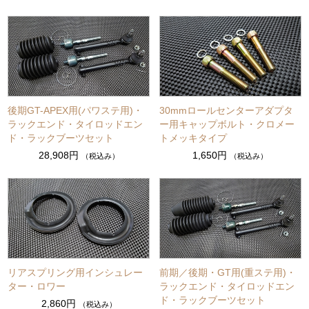
後期GT-APEX用(パワステ用)・
30mmロールセンターアダプタ
ラックエンド・タイロッドエン
ー用キャップボルト・クロメー
ド・ラックブーツセット
トメッキタイプ
28,908円
1,650円
（税込み）
（税込み）
リアスプリング用インシュレー
前期／後期・GT用(重ステ用)・
ター・ロワー
ラックエンド・タイロッドエン
ド・ラックブーツセット
2,860円
（税込み）