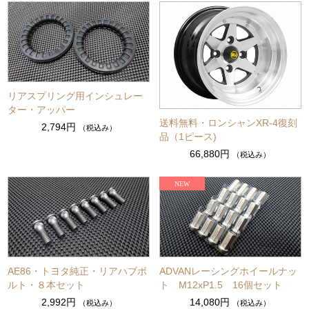
リアスプリング用インシュレー
ター・アッパー
送料無料・ロンシャンXR-4復刻
2,794円
（税込み）
品（1ピース)
66,880円
（税込み）
AE86・トヨタ純正・リアハブボ
ADVANレーシングホイールナッ
ルト・８本セット
ト M12xP1.5 16個セット
2,992円
14,080円
（税込み）
（税込み）