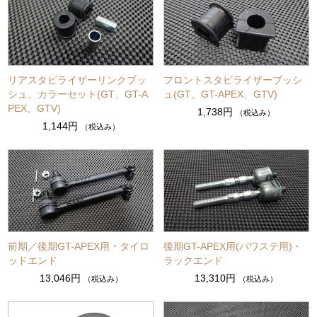
リアスタビライザーリンクブッ
フロントスタビライザーブッシ
シュ、カラーセット(GT、GT-A
ュ(GT、GT-APEX、GTV)
PEX、GTV)
1,738円
（税込み）
1,144円
（税込み）
前期／後期GT-APEX用・タイロ
後期GT-APEX用(パワステ用)・
ッドエンド
ラックエンド
13,046円
13,310円
（税込み）
（税込み）