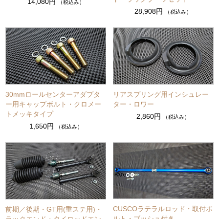
14,080円
（税込み）
28,908円
（税込み）
30mmロールセンターアダプタ
リアスプリング用インシュレー
ー用キャップボルト・クロメー
ター・ロワー
トメッキタイプ
2,860円
（税込み）
1,650円
（税込み）
CUSCOラテラルロッド・取付ボ
前期／後期・GT用(重ステ用)・
ルト・ブッシュ付き