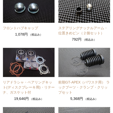
フロントハブキャップ
ステアリングナックルアーム・
位置きめピン（２個セット）
1,078円
（税込み）
792円
（税込み）
リアドラシャ・ベアリングキッ
前期GT-APEX（パワステ用） ラ
ト(ディスクブレーキ用)・リテー
ックブーツ・クランプ・クリッ
ナ、ガスケット付
プセット
19,646円
5,368円
（税込み）
（税込み）