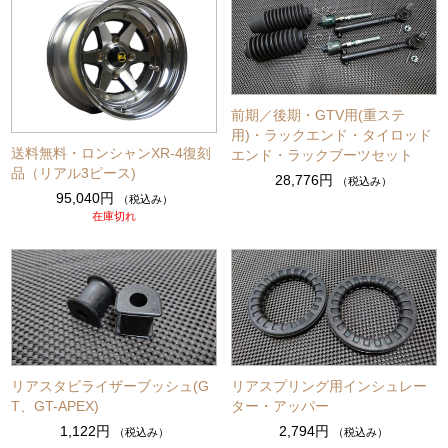
前期／後期・GTV用(重ステ
用)・ラックエンド・タイロッド
送料無料・ロンシャンXR-4復刻
エンド・ラックブーツセット
品（リアル3ピース)
28,776円
（税込み）
95,040円
（税込み）
在庫切れ
リアスタビライザーブッシュ(G
リアスプリング用インシュレー
T、GT-APEX)
ター・アッパー
1,122円
2,794円
（税込み）
（税込み）