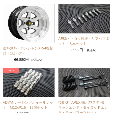
AE86・トヨタ純正・リアハブボ
ルト・８本セット
送料無料・ロンシャンXR-4復刻
2,992円
（税込み）
品（1ピース)
66,880円
（税込み）
ADVANレーシングホイールナッ
後期GT-APEX用(パワステ用)・
ト M12xP1.5 16個セット
ラックエンド・タイロッドエン
ド・ラックブーツセット