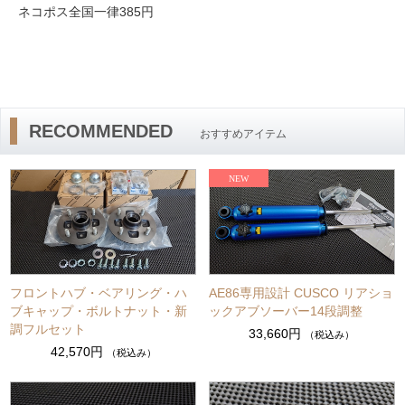
ネコポス全国一律385円
RECOMMENDED
おすすめアイテム
フロントハブ・ベアリング・ハ
AE86専用設計 CUSCO リアショ
ブキャップ・ボルトナット・新
ックアブソーバー14段調整
調フルセット
33,660円
（税込み）
42,570円
（税込み）