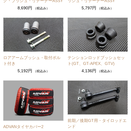
ク・ブッシュ・リテーナーASSY
ッシュ・リテーナーASSY
8,690円
5,797円
（税込み）
（税込み）
ロアアームブッシュ・取付ボル
テンションロッドブッシュセッ
ト付き
ト(GT、GT-APEX、GTV)
5,192円
4,136円
（税込み）
（税込み）
前期／後期GT用・タイロッドエ
ンド
ADVANタイヤカバー2