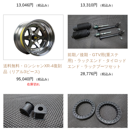
13,046円
13,310円
（税込み）
（税込み）
前期／後期・GTV用(重ステ
用)・ラックエンド・タイロッド
送料無料・ロンシャンXR-4復刻
エンド・ラックブーツセット
品（リアル3ピース)
28,776円
（税込み）
95,040円
（税込み）
在庫切れ