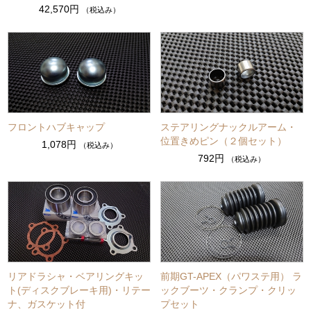
42,570円
（税込み）
フロントハブキャップ
ステアリングナックルアーム・
位置きめピン（２個セット）
1,078円
（税込み）
792円
（税込み）
リアドラシャ・ベアリングキッ
前期GT-APEX（パワステ用） ラ
ト(ディスクブレーキ用)・リテー
ックブーツ・クランプ・クリッ
ナ、ガスケット付
プセット