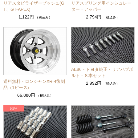
リアスタビライザーブッシュ(G
リアスプリング用インシュレー
T、GT-APEX)
ター・アッパー
1,122円
2,794円
（税込み）
（税込み）
AE86・トヨタ純正・リアハブボ
ルト・８本セット
送料無料・ロンシャンXR-4復刻
2,992円
（税込み）
品（1ピース)
66,880円
（税込み）