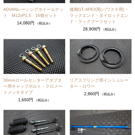
ADVANレーシングホイールナッ
後期GT-APEX用(パワステ用)・
ト M12xP1.5 16個セット
ラックエンド・タイロッドエン
ド・ラックブーツセット
14,080円
（税込み）
28,908円
（税込み）
30mmロールセンターアダプタ
リアスプリング用インシュレー
ー用キャップボルト・クロメー
ター・ロワー
トメッキタイプ
2,860円
（税込み）
1,650円
（税込み）