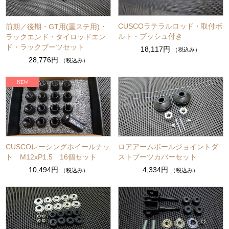
CUSCOラテラルロッド・取付ボ
前期／後期・GT用(重ステ用)・
ルト・ブッシュ付き
ラックエンド・タイロッドエン
ド・ラックブーツセット
18,117円
（税込み）
28,776円
（税込み）
CUSCOレーシングホイールナッ
ロアアームボールジョイントダ
ト M12xP1.5 16個セット
ストブーツカバーセット
10,494円
4,334円
（税込み）
（税込み）