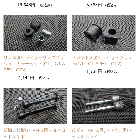
19,646円
5,368円
（税込み）
（税込み）
リアスタビライザーリンクブッ
フロントスタビライザーブッシ
シュ、カラーセット(GT、GT-A
ュ(GT、GT-APEX、GTV)
PEX、GTV)
1,738円
（税込み）
1,144円
（税込み）
前期／後期GT-APEX用・タイロ
後期GT-APEX用(パワステ用)・
ッドエンド
ラックエンド