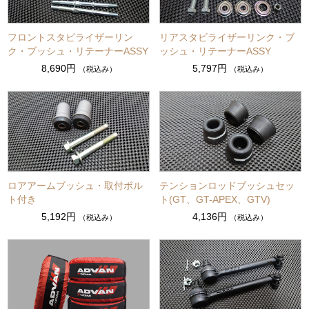
フロントスタビライザーリン
リアスタビライザーリンク・ブ
ク・ブッシュ・リテーナーASSY
ッシュ・リテーナーASSY
8,690円
5,797円
（税込み）
（税込み）
ロアアームブッシュ・取付ボル
テンションロッドブッシュセッ
ト付き
ト(GT、GT-APEX、GTV)
5,192円
4,136円
（税込み）
（税込み）